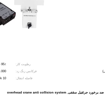
رطوبت کار:
95٪ (25 ℃)
فرکانس زنگ زد:
223.000 تا 235.000 م
فاصله انتقال:
k 10 کیلومتر (* قدرت فرستنده 10W)
م ضد برخورد جرثقیل سقفی
overhead crane anti collision system
,