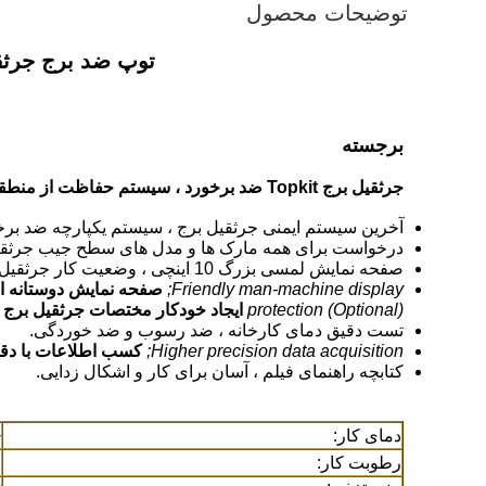
توضیحات محصول
توپ ضد برج جرثقیل برج ss Potain Liebherr Zoomlion
برجسته
جرثقیل برج Topkit ضد برخورد ، سیستم حفاظت از منطقه.
آخرین سیستم ایمنی جرثقیل برج ، سیستم یکپارچه ضد برخور
درخواست برای همه مارک ها و مدل های سطح جیب جرثقی
صفحه نمایش لمسی بزرگ 10 اینچی ، وضعیت کار جرثقیل برج را در حال کار نشان می دهد.
Friendly man-machine display;
صفحه نمایش دوستانه ا
protection (Optional)
ایجاد خودکار مختصات جرثقیل برج و
تست دقیق دمای کارخانه ، ضد رسوب و ضد خوردگی.
Higher precision data acquisition;
کسب اطلاعات با دقت 
کتابچه راهنمای فیلم ، آسان برای کار و اشکال زدایی.
60
دمای کار:
رطوبت کار:
)