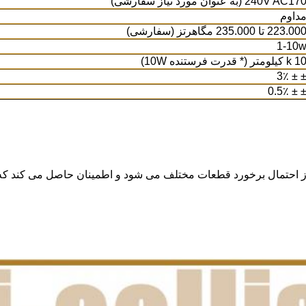
240V AC17 (به عنوان مورد نیاز سفارشی)
داوم
223.00 تا 235.000 مگاهرتز (سفارشی)
1-10
k  کیلومتر (* قدرت فرستنده 10W)
± ± 3
± ± 0.5
ز احتمال برخورد قطعات مختلف می شود و اطمینان حاصل می کند که 