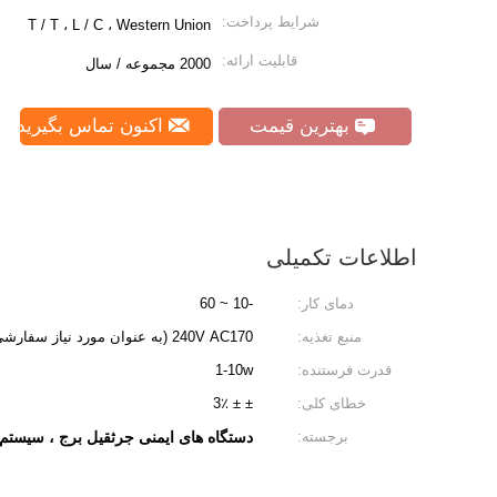
شرایط پرداخت:
T / T ، L / C ، Western Union
قابلیت ارائه:
2000 مجموعه / سال
بهترین قیمت
اکنون تماس بگیرید
اطلاعات تکمیلی
دمای کار:
-10 ~ 60
منبع تغذیه:
240V AC170 (به عنوان مورد نیاز سفارشی)
قدرت فرستنده:
1-10w
خطای کلی:
± ± 3٪
برجسته:
دستگاه های ایمنی جرثقیل برج ، سیست