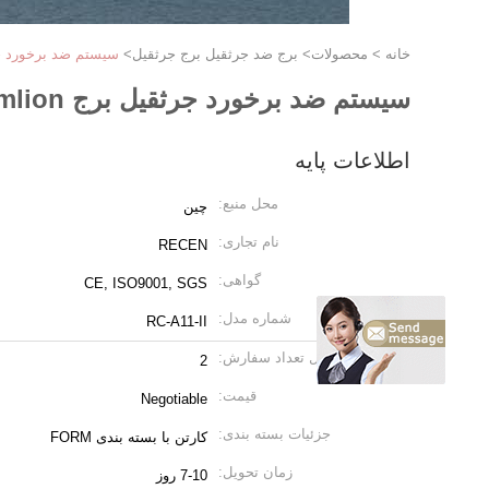
خانه
>
محصولات
>
برج ضد جرثقیل برج جرثقیل
>
سیستم ضد برخورد جرثقیل برج iebherr Zoomlion
سیستم ضد برخورد جرثقیل برج Topkit Hammerhead Potain Liebherr Zoomlion
اطلاعات پایه
محل منبع:
چین
نام تجاری:
RECEN
گواهی:
CE, ISO9001, SGS
شماره مدل:
RC-A11-II
مقدار حداقل تعداد سفارش:
2
قیمت:
Negotiable
جزئیات بسته بندی:
کارتن با بسته بندی FORM
زمان تحویل:
7-10 روز