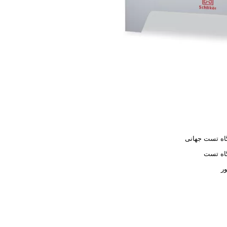
اه تست جهانی
اه تست
ور