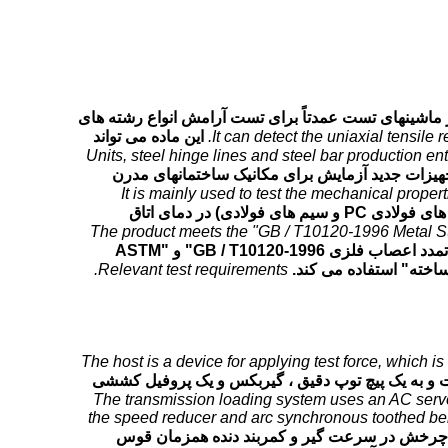
 ماشینهای تست عمدتاً برای تست آرامش انواع رشته های
It can detect the uniaxial tensile 
این ماده می تواند
Units, steel hinge lines and steel bar production en
تجهیزات جدید آزمایش برای مکانیک ساختمانهای مدرن
It is mainly used to test the mechanical propert
این ماده عمدتاً برای تست خصوصیات مکانیکی آرامش استرس کششی مواد فلزی (مانند رشته های فولادی ، میله های فولادی PC و سیم های فولادی) در دمای اتاق
The product meets the "GB / T10120-1996 Metal S
این محصول از استانداردهای "تست تمدد اعصاب فلزی GB / T10120-1996" و "ASTM
Relevant test requirements.
The host is a device for applying test force, which i
ت و به یک پیچ توپ دقیق ، گیربکس و یک پروفیل کششی
The transmission loading system uses an AC servo d
the speed reducer and arc synchronous toothed belt,
 با دقت بالا برای چرخش در سرعت گیر و کمربند دنده همزمان قوس