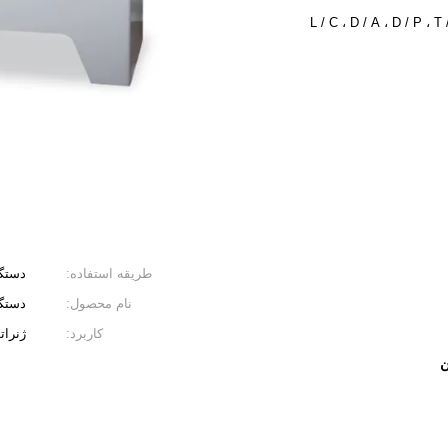
L / C ، D / A ، D / P ،
طریقه استفاده:
دستگ
نام محصول:
دستگ
کاربرد:
ژنرات
ن