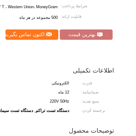
شرایط پرداخت:
 T / T ، Western Union، MoneyGram
قابلیت ارائه:
500 مجموعه در هر ماه
بهترین قیمت
اکنون تماس بگیرید
اطلاعات تکمیلی
قدرت:
الکترونیکی
ضمانتنامه:
12 ماه
منبع تغذیه:
220V 50Hz
برجسته کردن:
دستگاه تست تراکم
دستگاه تست سیما
,
توضیحات محصول