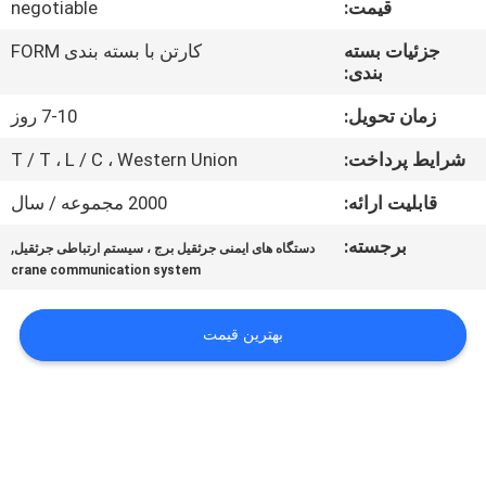
قیمت:
negotiable
کیفیت
جزئیات بسته
کارتن با بسته بندی FORM
بندی:
با
ما
زمان تحویل:
7-10 روز
تماس
شرایط پرداخت:
T / T ، L / C ، Western Union
بگیرید
قابلیت ارائه:
2000 مجموعه / سال
برجسته:
,
دستگاه های ایمنی جرثقیل برج ، سیستم ارتباطی جرثقیل
درخواست
crane communication system
نقل
قول
بهترین قیمت
نقشه
سایت