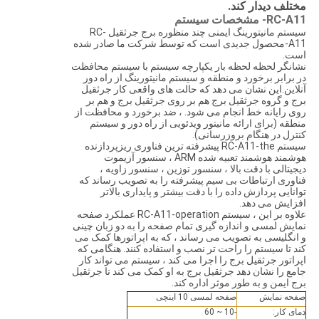
مختلف دیدار کند.
RC-A11-
مشخصات سیستم
سیستم مانیتورینگ ایمنی چند منظوره برج جرثقیل RC-
A11-محصول جدیدی است که توسط شرکت ما صادر شده
است.
نشانگر لحظه لحظه بار یکپارچه سیستم با سیستم محافظت
در برابر برخورد و منطقه و سیستم مانیتورینگ از راه دور
آنلاین.این نشان می دهد که حالت های واقعی کار جرثقیل
برج و گروه جرثقیل برج هم بر روی جرثقیل برج و هم بر
روی رایانه خط انجام می شود. ، ضد برخورد و محافظت از
منطقه (برای ارائه مانیتور ویدئویی از راه دور و سیستم
کنترل در هنگام بروزرسانی).
سیستم RC-A11-the پیشرفته ترین فناوری ریزپردازنده
هوشمند هوشمند تعبیه شده ARM ، سنسور آزیموت
دیجیتالی با دقت بالا ، سنسور توزین ، سنسور زاویه ،
فناوری ارتباطات بی سیم پیشرفته را به تصویب رساند که
توانایی پردازش داده را با دقت بیشتر و پایداری بالاتر
افزایش می دهد.
علاوه بر این ، سیستم RC-A11-operation عملکرد صفحه
نمایش لمسی و اندازه گیری تمام صفحه را به دو زبان چینی
و انگلیسی به تصویب می رساند ، که به اپراتورها کمک می
کند تا سیستم را راحت تر نصب و استفاده کنند. هنگامی که
اپراتور جرثقیل برج را اجرا می کند ، سیستم می تواند کار
جامع را نشان دهد جرثقیل برج به او کمک می کند تا جرثقیل
برج ایمن و به طور موثر اداره کند.
صفحه نمایش
صفحه لمسی 10 اینچی
دمای کار:
-10 ~ 60