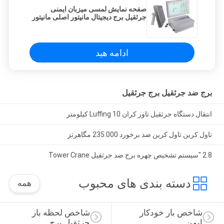
صفحه نمایش لمسی میزبان ایمنی
جرثقیل برج دیجیتال مانیتور اصلی مانیتور
ادامه هید
برج ضد جرثقیل برج جرثقیل
انتقال دستگاه جرثقیل تاور کران Luffing 10 کیلومتر
تاول کرین تاول کرین ضد برخورد 235.000 مگاهرتز
2.8 "سیستم تشخیص چهره برج ضد جرثقیل Tower Crane
دسته بندی های محبوب
همه
شاخص بار خودکار 
شاخص لحظه بار 
ایمن
جرثقیل برج