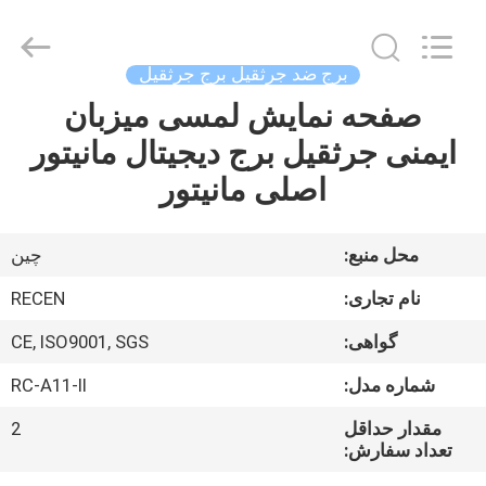
2026
Chengdu
Recen
Technology
Co.,
برج ضد جرثقیل برج جرثقیل
Ltd..
All
Rights
صفحه نمایش لمسی میزبان
خانه
Reserved.
ایمنی جرثقیل برج دیجیتال مانیتور
محصولات
اصلی مانیتور
درباره
محل منبع:
چین
ما
نام تجاری:
RECEN
گواهی:
CE, ISO9001, SGS
تور
شماره مدل:
RC-A11-II
کارخانه
مقدار حداقل
2
تعداد سفارش:
کنترل