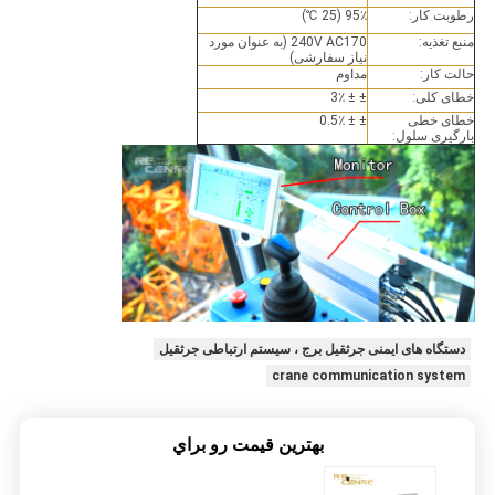
رطوبت کار:
95٪ (25 ℃)
منبع تغذیه:
240V AC170 (به عنوان مورد
نیاز سفارشی)
حالت کار:
مداوم
خطای کلی:
± ± 3٪
خطای خطی
± ± 0.5٪
بارگیری سلول:
دستگاه های ایمنی جرثقیل برج ، سیستم ارتباطی جرثقیل
crane communication system
بهترين قيمت رو براي